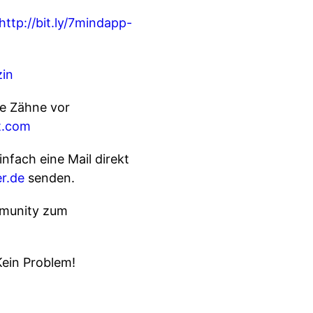
http://bit.ly/7mindapp-
in
e Zähne vor
t.com
in­fach eine Mail direkt
r.de
senden.
mmunity zum
Kein Problem!