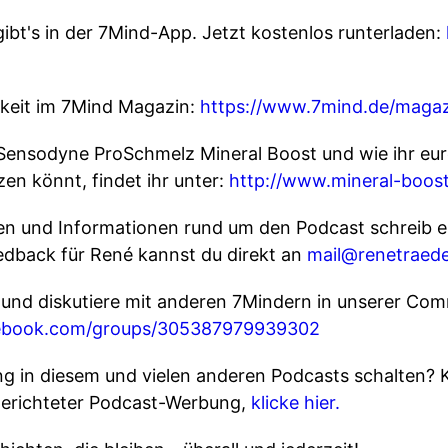
ibt's in der 7Mind-App. Jetzt kostenlos runterladen:
keit im 7Mind Magazin:
https://www.7mind.de/magaz
Sensodyne ProSchmelz Mineral Boost und wie ihr eur
en könnt, findet ihr unter:
http://www.mineral-boos
­gen und Infor­ma­tio­nen rund um den Pod­cast schreib e
edback für René kannst du direkt an
mail@renetraede
 und diskutiere mit anderen 7Mindern in unserer Co
cebook.com/groups/305387979939302
 in diesem und vielen anderen Podcasts schalten? 
gerichteter Podcast-Werbung,
klicke hier.