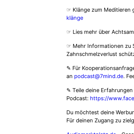
☞ Klänge zum Meditieren g
klänge
☞ Lies mehr über Achtsam
☞ Mehr Informationen zu 
Zahnschmelzverlust schütz
✎ Für Koope­ra­ti­ons­an­fra
an
podcast@7mind.de
. Fe
✎ Teile deine Erfahrungen
Podcast:
https://www.fa
Du möchtest deine Werbung
Für deinen Zugang zu ziel