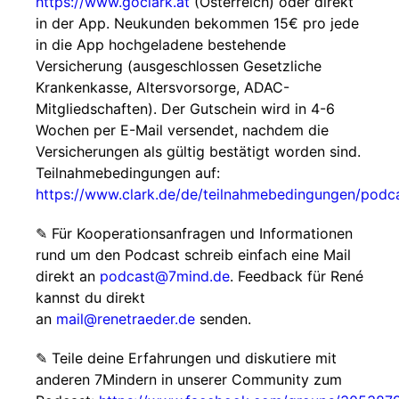
https://www.goclark.at
(Österreich) oder direkt
in der App. Neukunden bekommen 15€ pro jede
in die App hochgeladene bestehende
Versicherung (ausgeschlossen Gesetzliche
Krankenkasse, Altersvorsorge, ADAC-
Mitgliedschaften). Der Gutschein wird in 4-6
Wochen per E-Mail versendet, nachdem die
Versicherungen als gültig bestätigt worden sind.
Teilnahmebedingungen auf:
https://www.clark.de/de/teilnahmebedingungen/podc
✎ Für Koope­ra­ti­ons­an­fra­gen und Infor­ma­tio­nen
rund um den Pod­cast schreib ein­fach eine Mail
direkt an
podcast@7mind.de
. Feedback für René
kannst du direkt
an
mail@renetraeder.de
senden.
✎ Teile deine Erfahrungen und diskutiere mit
anderen 7Mindern in unserer Community zum