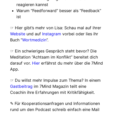
reagieren kannst
Warum “Feedforward” besser als “Feedback”
ist
☞ Hier gibt’s mehr von Lisa: Schau mal auf ihrer
Website
und auf
Instagram
vorbei oder lies ihr
Buch “
Wortmedizin
”.
☞ Ein schwieriges Gespräch steht bevor? Die
Meditation “Achtsam im Konflikt” bereitet dich
darauf vor.
Hier
erfährst du mehr über die 7Mind
App.
☞ Du willst mehr Impulse zum Thema? In einem
Gastbeitrag
im 7Mind Magazin teilt eine
Coachin ihre Erfahrungen mit Kritikfähigkeit.
✎ Für Koope­ra­ti­ons­an­fra­gen und Infor­ma­tio­nen
rund um den Pod­cast schreib ein­fach eine Mail