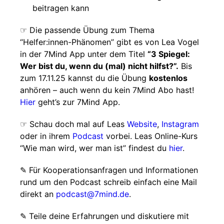
beitragen kann
☞ Die passende Übung zum Thema
“Helfer:innen-Phänomen” gibt es von Lea Vogel
in der 7Mind App unter dem Titel
“3 Spiegel:
Wer bist du, wenn du (mal) nicht hilfst?”.
Bis
zum 17.11.25 kannst du die Übung
kostenlos
anhören – auch wenn du kein 7Mind Abo hast!
Hier
geht’s zur 7Mind App.
☞ Schau doch mal auf Leas
Website
,
Instagram
oder in ihrem
Podcast
vorbei. Leas Online-Kurs
“Wie man wird, wer man ist” findest du
hier
.
✎ Für Koope­ra­ti­ons­an­fra­gen und Infor­ma­tio­nen
rund um den Pod­cast schreib ein­fach eine Mail
direkt an
podcast@7mind.de
.
✎ Teile deine Erfahrungen und diskutiere mit